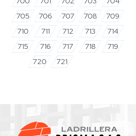
700
701
702
703
704
705
706
707
708
709
710
711
712
713
714
715
716
717
718
719
720
721
Next