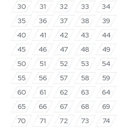
30
31
32
33
34
35
36
37
38
39
40
41
42
43
44
45
46
47
48
49
50
51
52
53
54
55
56
57
58
59
60
61
62
63
64
65
66
67
68
69
70
71
72
73
74