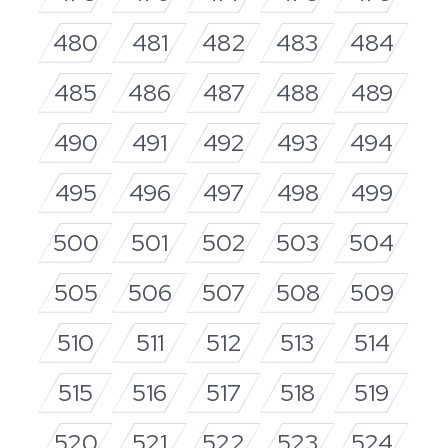
480
481
482
483
484
485
486
487
488
489
490
491
492
493
494
495
496
497
498
499
500
501
502
503
504
505
506
507
508
509
510
511
512
513
514
515
516
517
518
519
520
521
522
523
524