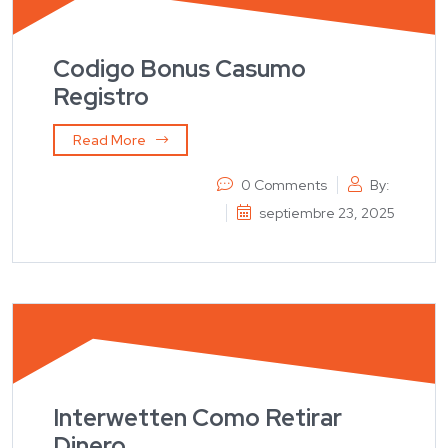
Codigo Bonus Casumo
Registro
Read More
0 Comments
By:
septiembre 23, 2025
Interwetten Como Retirar
Dinero