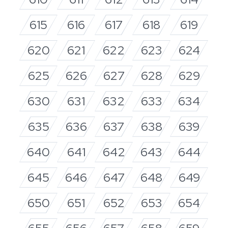
615
616
617
618
619
620
621
622
623
624
625
626
627
628
629
630
631
632
633
634
635
636
637
638
639
640
641
642
643
644
645
646
647
648
649
650
651
652
653
654