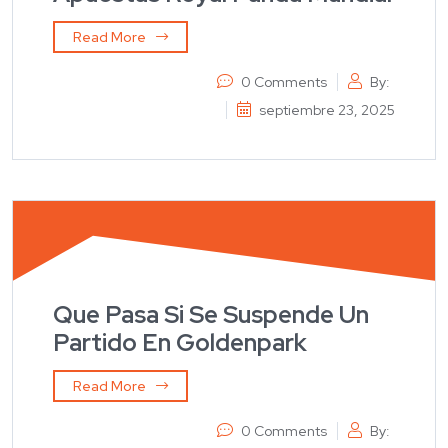
Read More
0 Comments
By:
septiembre 23, 2025
Que Pasa Si Se Suspende Un
Partido En Goldenpark
Read More
0 Comments
By: