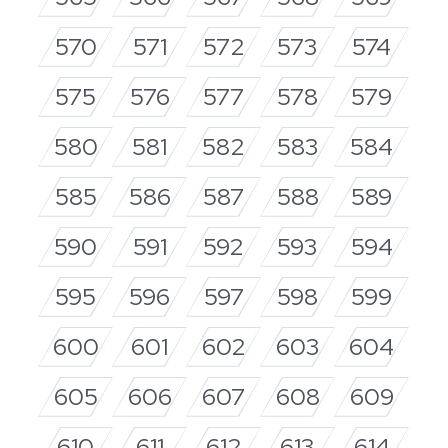
570
571
572
573
574
575
576
577
578
579
580
581
582
583
584
585
586
587
588
589
590
591
592
593
594
595
596
597
598
599
600
601
602
603
604
605
606
607
608
609
610
611
612
613
614