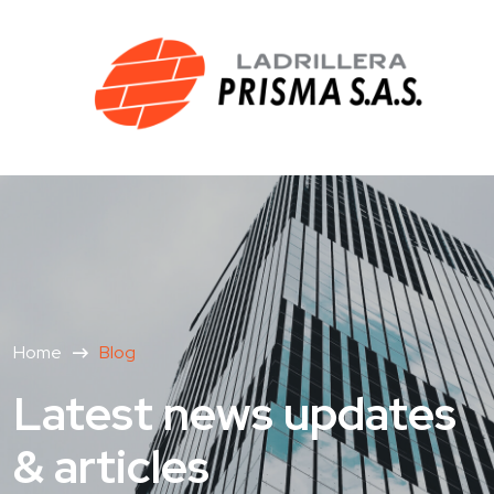
Home
Blog
Latest news updates
& articles