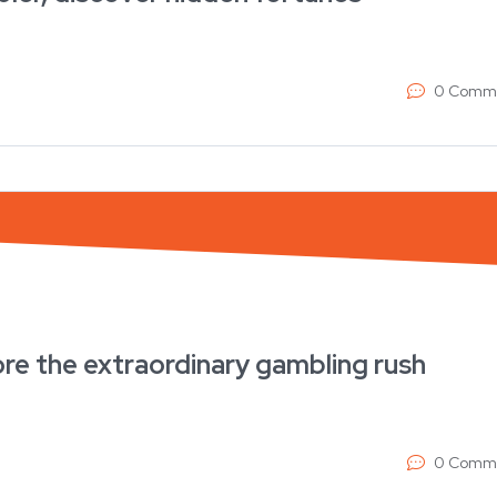
0 Comm
ore the extraordinary gambling rush
0 Comm