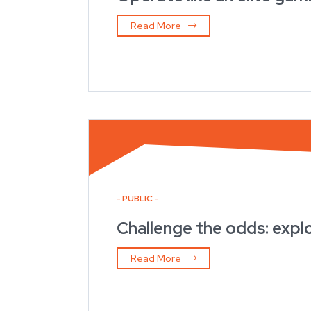
Read More
PUBLIC
Challenge the odds: expl
Read More