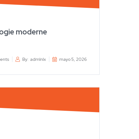
logie moderne
ents
By:
admlnlx
mayo 5, 2026