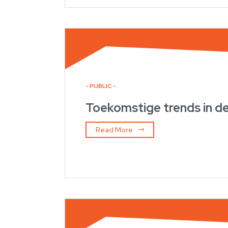
PUBLIC
Toekomstige trends in de
Read More