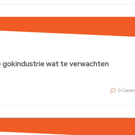
 gokindustrie wat te verwachten
0 Comm