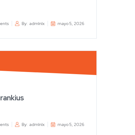
ents
By:
admlnlx
mayo 5, 2026
įrankius
ents
By:
admlnlx
mayo 5, 2026