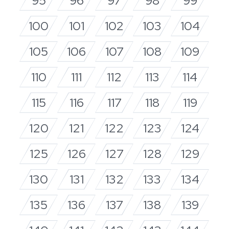
95
96
97
98
99
100
101
102
103
104
105
106
107
108
109
110
111
112
113
114
115
116
117
118
119
120
121
122
123
124
125
126
127
128
129
130
131
132
133
134
135
136
137
138
139