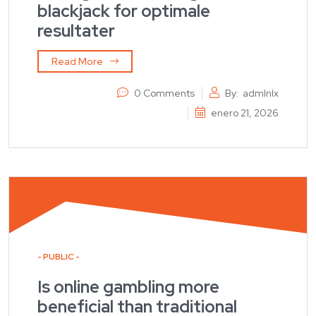
blackjack for optimale
resultater
Read More
0 Comments
By:
admlnlx
enero 21, 2026
PUBLIC
Is online gambling more
beneficial than traditional