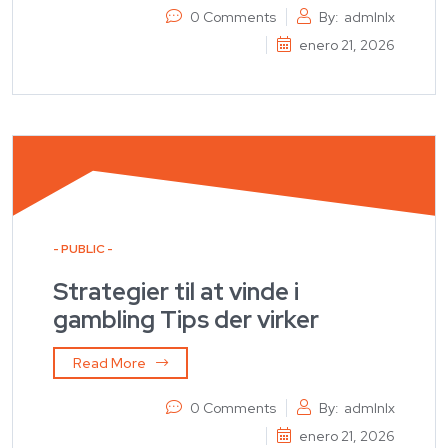
0 Comments
By:
admlnlx
enero 21, 2026
PUBLIC
Strategier til at vinde i
gambling Tips der virker
Read More
0 Comments
By:
admlnlx
enero 21, 2026