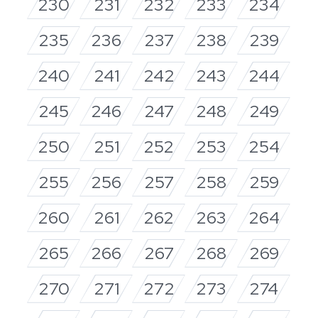
230
231
232
233
234
235
236
237
238
239
240
241
242
243
244
245
246
247
248
249
250
251
252
253
254
255
256
257
258
259
260
261
262
263
264
265
266
267
268
269
270
271
272
273
274