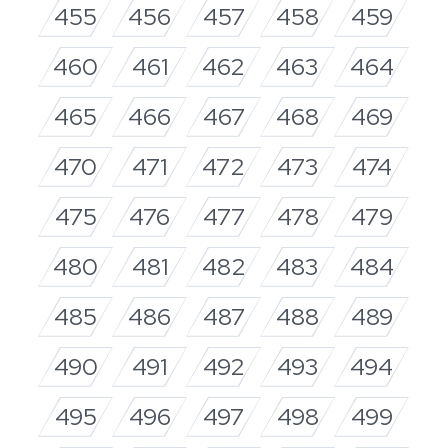
455
456
457
458
459
460
461
462
463
464
465
466
467
468
469
470
471
472
473
474
475
476
477
478
479
480
481
482
483
484
485
486
487
488
489
490
491
492
493
494
495
496
497
498
499