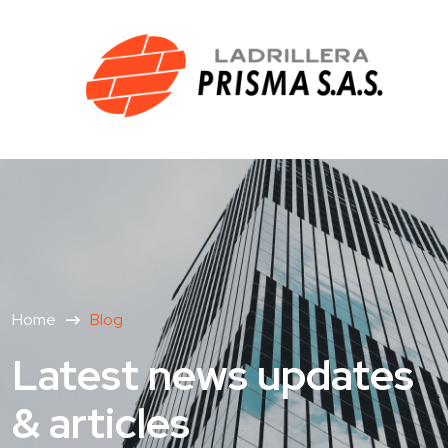
Home
Blog
Latest news updates
& articles