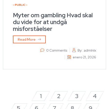
PUBLIC
Myter om gambling Hvad skal
du vide for at undgå
misforståelser
Read More
0 Comments
By:
admlnlx
enero 21, 2026
Prev
1
2
3
4
5
6
7
8
9