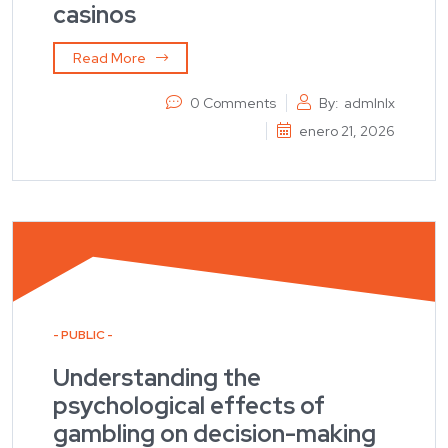
casinos
Read More
0 Comments
By:
admlnlx
enero 21, 2026
PUBLIC
Understanding the
psychological effects of
gambling on decision-making