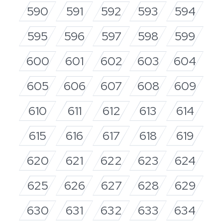
590
591
592
593
594
595
596
597
598
599
600
601
602
603
604
605
606
607
608
609
610
611
612
613
614
615
616
617
618
619
620
621
622
623
624
625
626
627
628
629
630
631
632
633
634