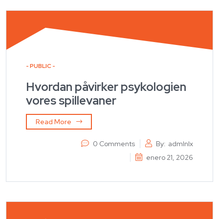
PUBLIC
Hvordan påvirker psykologien
vores spillevaner
Read More
0 Comments
By:
admlnlx
enero 21, 2026