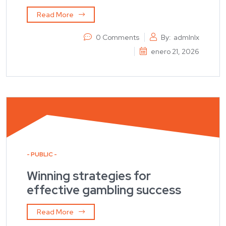
Read More
0 Comments
By:
admlnlx
enero 21, 2026
PUBLIC
Winning strategies for
effective gambling success
Read More