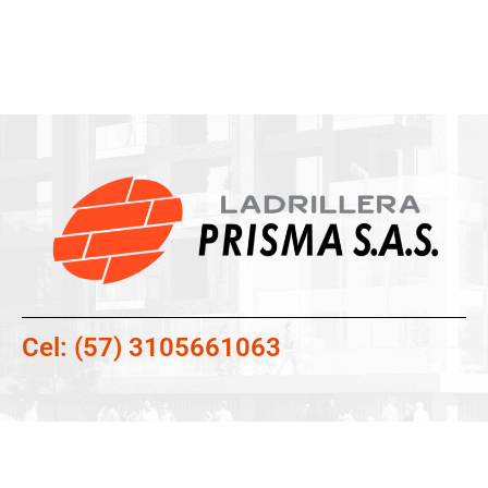
Cel: (57) 3105661063